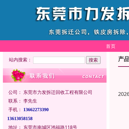
首页
产
站内搜索：
公司：
东莞市力发拆迁回收工程有限公司
202
联系：
李先生
手机：
13662273390
13613058158
地址：
东莞市南城区鸿福路118号