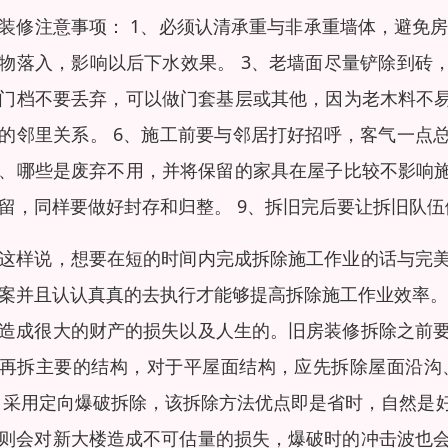
装修注意事项： 1、必须认清承重与非承重墙体，避免房
物落入，影响以后下水效果。 3、老墙面尽量铲除到砖
门档不要丢弃，可以做门套基层或其他，因为老木料不易
的邻里关系。 6、施工前要与邻居打好招呼，客气一点
、哪些是废弃不用，并将保留的家具在屋子比较不影响施
留，同样要做好封存和归整。 9、拆旧完后要让拆旧队
这样说，想要在短的时间内完成拆除施工作业的话与完
案并且认认真真的去执行才能够提高拆除施工作业效率。
造成很大的财产的损失以及人生的。旧房装修拆除之前
再拆主要的结构，对于平屋面结构，应先拆除屋面沿沟
 采用定向爆破拆除，该拆除方法优点即是省时，自然是
则会对新大楼造成不可估量的损失，爆破时的冲击波也