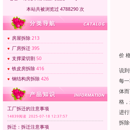
本站共被浏览过 4788290 次
房屋拆除
213
厂房拆迁
395
价 
支撑梁切割
50
铁皮房拆除
416
说到
钢结构房拆除
426
每一
体而
格，
工厂拆迁的注意事项
进行
14839阅读 2025-07-18 12:37:57
拆除
拆迁：拆迁注意事项