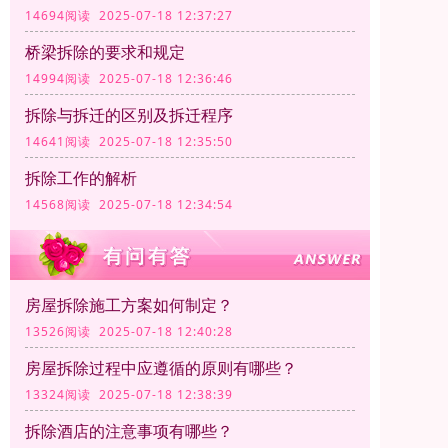
14694阅读 2025-07-18 12:37:27
桥梁拆除的要求和规定
14994阅读 2025-07-18 12:36:46
拆除与拆迁的区别及拆迁程序
14641阅读 2025-07-18 12:35:50
拆除工作的解析
14568阅读 2025-07-18 12:34:54
房屋拆除施工方案如何制定？
13526阅读 2025-07-18 12:40:28
房屋拆除过程中应遵循的原则有哪些？
13324阅读 2025-07-18 12:38:39
拆除酒店的注意事项有哪些？