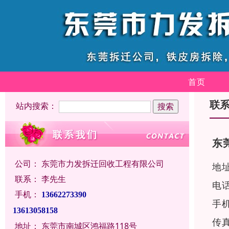
首页
联
站内搜索：
东
公司：
东莞市力发拆迁回收工程有限公司
地
联系：
李先生
电
手机：
13662273390
手机
13613058158
传
地址：
东莞市南城区鸿福路118号