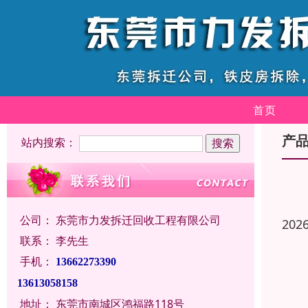
首页
产
站内搜索：
公司：
东莞市力发拆迁回收工程有限公司
202
联系：
李先生
手机：
13662273390
13613058158
地址：
东莞市南城区鸿福路118号