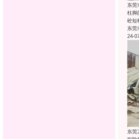
东莞
柱脚
砼短
东莞
24-0
东莞