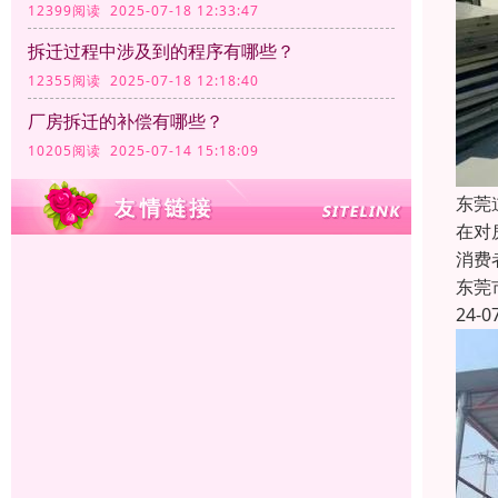
12399阅读 2025-07-18 12:33:47
拆迁过程中涉及到的程序有哪些？
12355阅读 2025-07-18 12:18:40
厂房拆迁的补偿有哪些？
10205阅读 2025-07-14 15:18:09
东莞
在对
消费
东莞
24-0