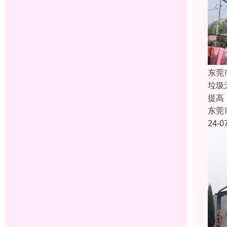
东莞
垃圾
提高
东莞
24-0