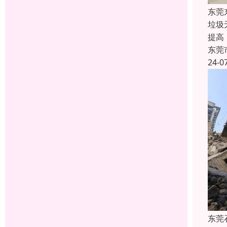
东莞
垃圾
提高
东莞
24-0
东莞