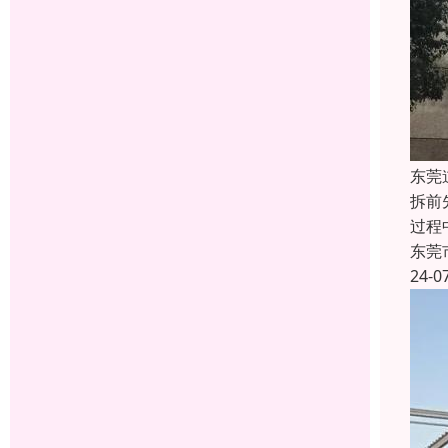
东莞
拆前
过程
东莞
24-0