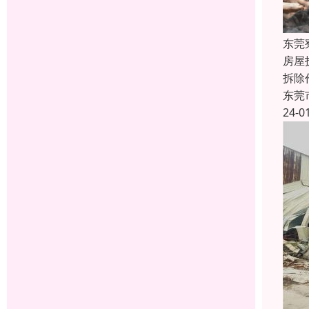
东莞
房屋
拆除
东莞
24-0