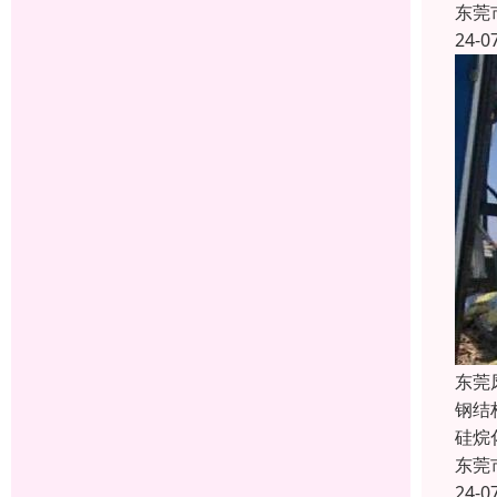
东莞
24-0
东莞
钢结
硅烷
东莞
24-0