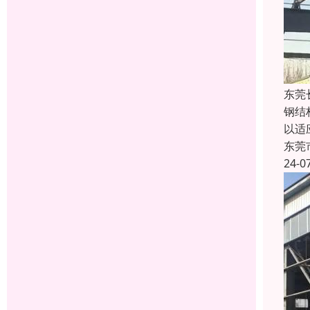
东莞
钢结
以适
东莞
24-0