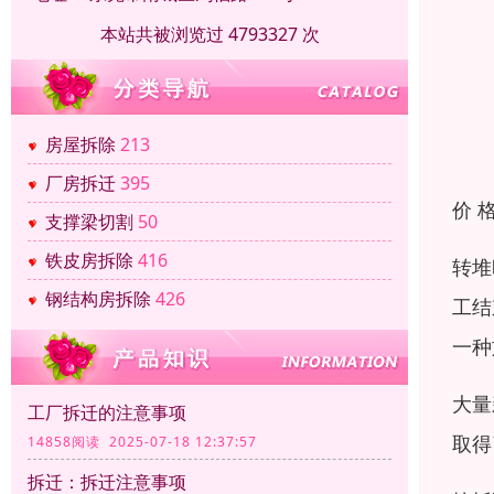
本站共被浏览过 4793327 次
房屋拆除
213
厂房拆迁
395
价 
支撑梁切割
50
铁皮房拆除
416
转堆
钢结构房拆除
426
工结
一种
大量
工厂拆迁的注意事项
取得
14858阅读 2025-07-18 12:37:57
拆迁：拆迁注意事项