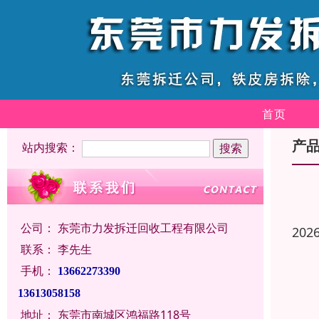
首页
产
站内搜索：
公司：
东莞市力发拆迁回收工程有限公司
202
联系：
李先生
手机：
13662273390
13613058158
地址：
东莞市南城区鸿福路118号