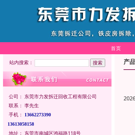
首页
产
站内搜索：
公司：
东莞市力发拆迁回收工程有限公司
202
联系：
李先生
手机：
13662273390
13613058158
地址：
东莞市南城区鸿福路118号