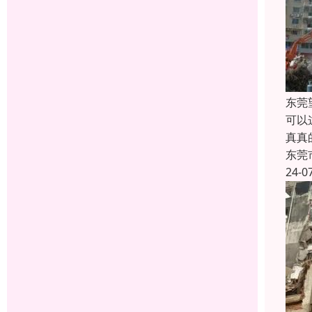
东莞
可以
真真
东莞
24-0