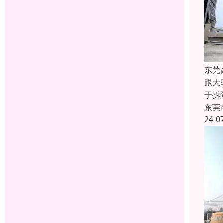
东莞
跟大
于拆
东莞
24-0