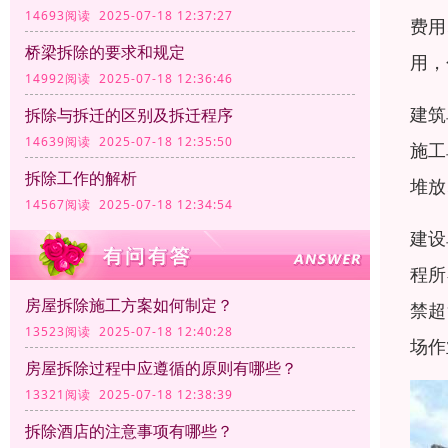
14693阅读 2025-07-18 12:37:27
费用
桥梁拆除的要求和规定
用，
14992阅读 2025-07-18 12:36:46
建筑
拆除与拆迁的区别及拆迁程序
14639阅读 2025-07-18 12:35:50
施工
拆除工作的解析
堆放
14567阅读 2025-07-18 12:34:54
建设
程所
房屋拆除施工方案如何制定？
禁超
13523阅读 2025-07-18 12:40:28
场作
房屋拆除过程中应遵循的原则有哪些？
13321阅读 2025-07-18 12:38:39
拆除酒店的注意事项有哪些？