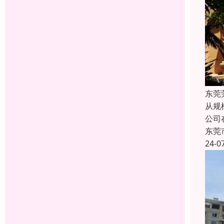
东莞
从规
公司
东莞
24-0