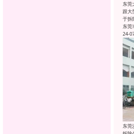
东莞
跟大
于拆
东莞
24-0
东莞
拆除